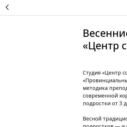
Весенни
«Центр 
Студия «Центр с
«Провинциальные
методика препод
современной хор
подростки от 3 д
Весной традицио
подростков — и 