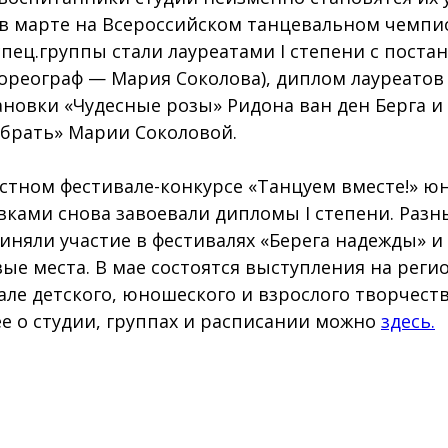
 в марте на Всероссийском танцевальном чемпи
пец.группы стали лауреатами I степени с поста
ореограф — Мария Соколова), диплом лауреатов 
ановки «Чудесные розы» Ридона ван ден Берга и 
брать» Марии Соколовой.
астном фестивале-конкурсе «Танцуем вместе!» 
вками снова завоевали дипломы I степени. Раз
иняли участие в фестивалях «Берега надежды» и
ые места. В мае состоятся выступления на рег
але детского, юношеского и взрослого творчеств
е о студии, группах и расписании можно
здесь.