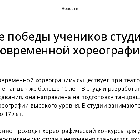
Новости
е победы учеников студ
современной хореограф
овременной хореографии» существует при театр
 танцы» же больше 10 лет. В студии разработа
авания, она направлена на подготовку танцов
еографии высокого уровня. В студии занимаютс
о 17 лет.
нно проходят хореографический конкурсы для 
воспитанники студии неизменно становятся их 