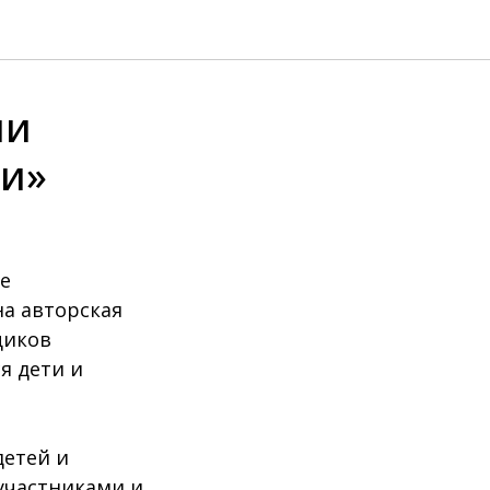
ии
ии»
е
на авторская
щиков
я дети и
детей и
участниками и