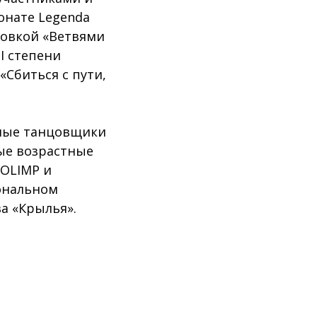
онате Legenda
новкой «Ветвями
I степени
«Сбиться с пути,
юные танцовщики
ные возрастные
 OLIMP и
иональном
а «Крылья».