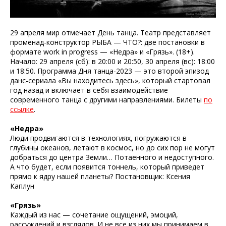
29 апреля мир отмечает День танца. Театр представляет
променад-конструктор РЫБА — ЧТО?: две постановки в
формате work in progress — «Недра» и «Грязь». (18+).
Начало: 29 апреля (сб): в 20:00 и 20:50, 30 апреля (вс): 18:00
и 18:50. Программа Дня танца-2023 — это второй эпизод
данс-сериала «Вы находитесь здесь», который стартовал
год назад и включает в себя взаимодействие
современного танца с другими направлениями. Билеты
по
ссылке
.
«Недра»
Люди продвигаются в технологиях, погружаются в
глубины океанов, летают в космос, но до сих пор не могут
добраться до центра Земли… Потаенного и недоступного.
А что будет, если появится тоннель, который приведет
прямо к ядру нашей планеты? Постановщик: Ксения
Каплун
«Грязь»
Каждый из нас — сочетание ощущений, эмоций,
рассуждений и взглядов. И не все из них мы принимаем в