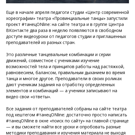
Еще в начале апреля педагоги студии «Центр современной
хореографии» театра «Провинциальные танцы» запустили
проект #танецONline: на сайте театра и в группе Центра
ВКонтакте два раза в неделю появляются в свободном
доступе видеоуроки от педагогов студии и приглашенных
преподавателей из разных стран.
Это различные танцевальные комбинации и серии
движений, совместное с учениками изучение
возможностей тела и принципов работы над растяжкой,
равновесием, балансом, правильным дыханием во время
танца и многое другое. Преподаватели в своих роликах
дают ученикам задания на отработку определенных
элементов и комбинаций — а ученики записывают на
видео свои «ответы».
Все задания от преподавателей собраны на сайте театра
под хештегом #танецONline: достаточно просто написать
#танецONline в окне «поиск по сайту» на главной странице
— и вы сможете найти все уроки и опробовать разные
методики преподавания и изучения материала не выходя