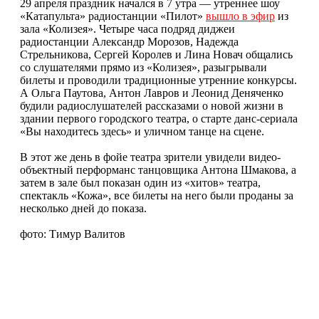
29 апреля праздник начался в 7 утра — утреннее шоу
«Катапульта» радиостанции «Пилот»
вышло в эфир
из
зала «Колизея». Четыре часа подряд диджеи
радиостанции Александр Морозов, Надежда
Стрельникова, Сергей Королев и Лина Новач общались
со слушателями прямо из «Колизея», разыгрывали
билеты и проводили традиционные утренние конкурсы.
А Ольга Паутова, Антон Лавров и Леонид Деняченко
будили радиослушателей рассказами о новой жизни в
здании первого городского театра, о старте данс-сериала
«Вы находитесь здесь» и уличном танце на сцене.
В этот же день в фойе театра зрители увидели видео-
объектный перформанс танцовщика Антона Шмакова, а
затем в зале был показан один из «хитов» театра,
спектакль «Кожа», все билеты на него были проданы за
несколько дней до показа.
фото: Тимур Валитов