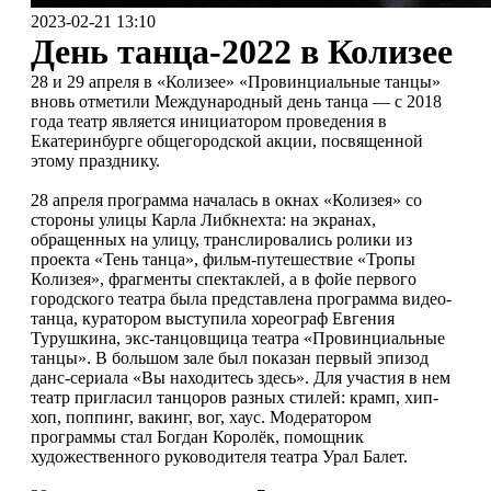
2023-02-21 13:10
День танца-2022 в Колизее
28 и 29 апреля в «Колизее» «Провинциальные танцы»
вновь отметили Международный день танца — с 2018
года театр является инициатором проведения в
Екатеринбурге общегородской акции, посвященной
этому празднику.
28 апреля программа началась в окнах «Колизея» со
стороны улицы Карла Либкнехта: на экранах,
обращенных на улицу, транслировались ролики из
проекта «Тень танца», фильм-путешествие «Тропы
Колизея», фрагменты спектаклей, а в фойе первого
городского театра была представлена программа видео-
танца, куратором выступила хореограф Евгения
Турушкина, экс-танцовщица театра «Провинциальные
танцы». В большом зале был показан первый эпизод
данс-сериала «Вы находитесь здесь». Для участия в нем
театр пригласил танцоров разных стилей: крамп, хип-
хоп, поппинг, вакинг, вог, хаус. Модератором
программы стал Богдан Королёк, помощник
художественного руководителя театра Урал Балет.