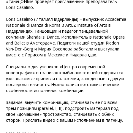
#танецONline проведет приглашенный преподаватель
Loris Casalino.
Loris Casalino (Италия/Нидерланды) – выпускник Accademia
Nazionale di Danza di Roma и ArtEZ Institute of Arts в
Нидерландах. Танцовщик и педагог танцевальной
компании Skandalisi Dance. Исполнитель в Nationale Opera
and Ballet в Амстердаме. Педагоги нашей студии Riedon
Van-Den-Berg и Мария Соколова работали и выступали
вместе с Лорисом в Мексике и Нидерландах.
Специально для учеников «Центра современной
хореографии» он записал комбинацию: в ней содержатся
уже знакомые приемы и положения, заведенные в другую
последовательность. Нужно «списать» стилистические
особенности исполнения комбинации.
Задание: выучить комбинацию, станцевать ее по всем
трем позициям (parallel, I, II), подстроить материал под
свое «домашнее» пространство, станцевать с обеих
сторон. Прислать видео с вашим исполнением в пятницу.