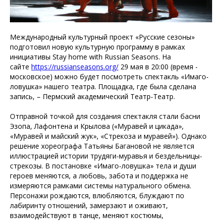
Международный культурный проект «Русские сезоны»
подготовил новую культурную программу в рамках
инициативы Stay home with Russian Seasons. На
сайте
https://russianseasons.org/
29 мая в 20:00 (время -
московское) можно будет посмотреть спектакль «Имаго-
ловушка» нашего театра. Площадка, где была сделана
запись, – Пермский академический Театр-Театр.
Отправной точкой для создания спектакля стали басни
Эзопа, Лафонтена и Крылова («Муравей и цикада»,
«Муравей и майский жук», «Стрекоза и муравей»). Однако
решение хореографа Татьяны Багановой не является
иллюстрацией истории трудяги-муравья и бездельницы-
стрекозы. В постановке «Имаго-ловушка» тела и души
героев меняются, а любовь, забота и поддержка не
измеряются рамками системы натурального обмена.
Персонажи рождаются, влюбляются, блуждают по
лабиринту отношений, замерзают и оживают,
взаимодействуют в танце, меняют костюмы,