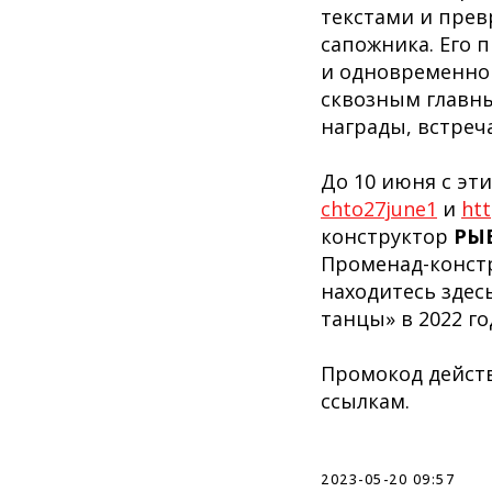
текстами и прев
сапожника. Его 
и одновременно 
сквозным главны
награды, встреч
До 10 июня с эт
chto27june1
и
htt
конструктор
РЫБ
Променад-констр
находитесь здес
танцы» в 2022 го
Промокод действ
ссылкам.
2023-05-20 09:57