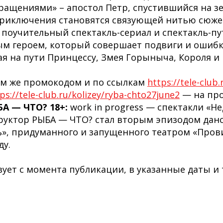
ращениями» – апостол Петр, спустившийся на з
приключения становятся связующей нитью сюже
поучительный спектакль-сериал и спектакль-пу
м героем, который совершает подвиги и ошибк
ая на пути Принцессу, Змея Горыныча, Короля и 
им же промокодом и по ссылкам
https://tele-club.
ps://tele-club.ru/kolizey/ryba-chto27june2
— на пр
А — ЧТО? 18+:
work in progress — спектакли «Не
уктор РЫБА — ЧТО? стал вторым эпизодом данс
ь», придуманного и запущенного театром «Про
ду.
ует с момента публикации, в указанные даты и 