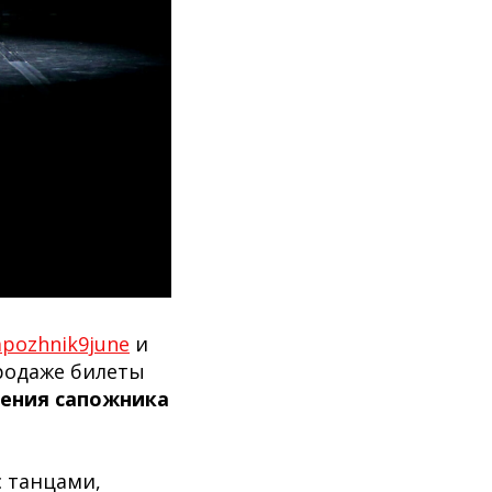
sapozhnik9june
и
родаже билеты
ения сапожника
с танцами,