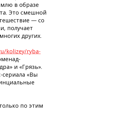
емлю в образе
та. Это смешной
тешествие — со
и, получает
многих других.
ru/kolizey/ryba-
оменад-
дра» и «Грязь».
-сериала «Вы
винциальные
только по этим