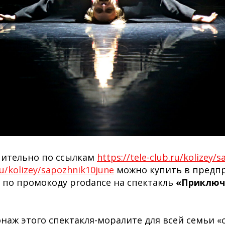
чительно по ссылкам
https://tele-club.ru/kolizey/
.ru/kolizey/sapozhnik10june
можно купить в предп
% по промокоду prodance на спектакль
«Приключ
наж этого спектакля-моралите для всей семьи «