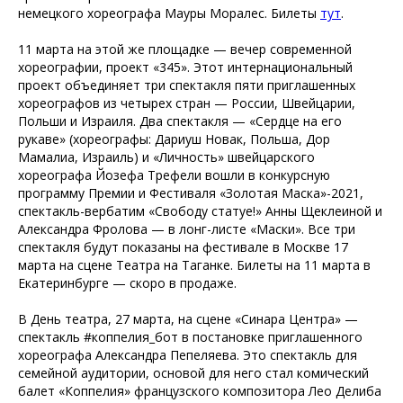
немецкого хореографа Мауры Моралес. Билеты
тут
.
11 марта на этой же площадке — вечер современной
хореографии, проект «345». Этот интернациональный
проект объединяет три спектакля пяти приглашенных
хореографов из четырех стран — России, Швейцарии,
Польши и Израиля. Два спектакля — «Сердце на его
рукаве» (хореографы: Дариуш Новак, Польша, Дор
Мамалиа, Израиль) и «Личность» швейцарского
хореографа Йозефа Трефели вошли в конкурсную
программу Премии и Фестиваля «Золотая Маска»-2021,
спектакль-вербатим «Свободу статуе!» Анны Щеклеиной и
Александра Фролова — в лонг-листе «Маски». Все три
спектакля будут показаны на фестивале в Москве 17
марта на сцене Театра на Таганке. Билеты на 11 марта в
Екатеринбурге — скоро в продаже.
В День театра, 27 марта, на сцене «Синара Центра» —
спектакль #коппелия_бот в постановке приглашенного
хореографа Александра Пепеляева. Это спектакль для
семейной аудитории, основой для него стал комический
балет «Коппелия» французского композитора Лео Делиба