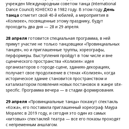
учрежден Международным советом танца (International
Dance Council) ЮНЕСКО в 1982 году. В этом году
День
танца
отметит свой 40-й юбилей, а мероприятия в
«Колизее», посвященные этому празднику, будут
проходить два дня — 28 и 29 апреля.
28 апреля
готовится специальная программа, в ней
примут участие не только танцовщики «Провинциальных
танцев», но и приглашенные труппы, хореографы,
перформеры. Выступления пройдут в том числе и вне
сценического пространства «Колизея»: идея
организаторов о городе-сцене, зданиях-декорациях,
получает свое продолжение в стенах «Колизея», когда
историческое здание становится пространством и
катализатором появления новых постановок в жанре site-
specific. Программа вечера — в стадии формирования.
29 апреля
«Провинциальные танцы» покажут спектакль
«Кожа», его поставила приглашенный хореограф Маура
Моралес в 2019 году, и сегодня это один из самых
«хитовых» спектаклей театра — все его показы проходят
с непременным аншлагом.