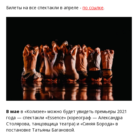
Билеты на все спектакли в апреле -
по ссылке
.
В мае
в «Колизее» можно будет увидеть премьеры 2021
года — спектакли «Essence» (хореограф — Александра
Столярова, танцовщица театра) и «Синяя Борода» в
постановке Татьяны Багановой.