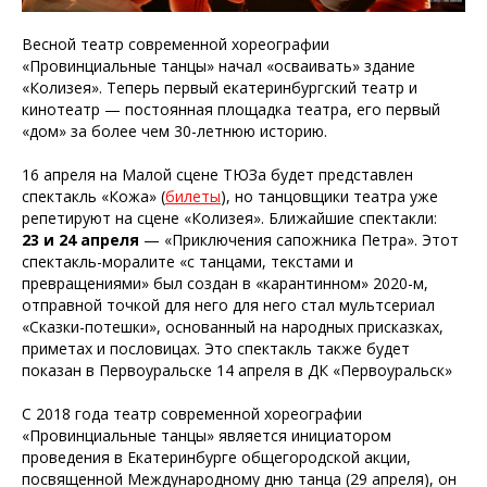
Весной театр современной хореографии
«Провинциальные танцы» начал «осваивать» здание
«Колизея». Теперь первый екатеринбургский театр и
кинотеатр — постоянная площадка театра, его первый
«дом» за более чем 30-летнюю историю.
16 апреля на Малой сцене ТЮЗа будет представлен
спектакль «Кожа» (
билеты
), но танцовщики театра уже
репетируют на сцене «Колизея». Ближайшие спектакли:
23 и 24 апреля
— «Приключения сапожника Петра». Этот
спектакль-моралите «с танцами, текстами и
превращениями» был создан в «карантинном» 2020-м,
отправной точкой для него для него стал мультсериал
«Сказки-потешки», основанный на народных присказках,
приметах и пословицах. Это спектакль также будет
показан в Первоуральске 14 апреля в ДК «Первоуральск»
С 2018 года театр современной хореографии
«Провинциальные танцы» является инициатором
проведения в Екатеринбурге общегородской акции,
посвященной Международному дню танца (29 апреля), он